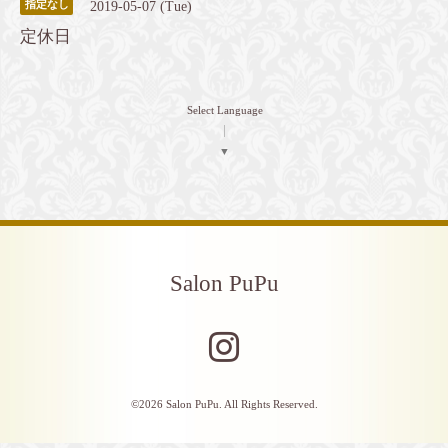
2019-05-07 (Tue)
指定なし
定休日
Select Language
▼
Salon PuPu
©2026
Salon PuPu
. All Rights Reserved.